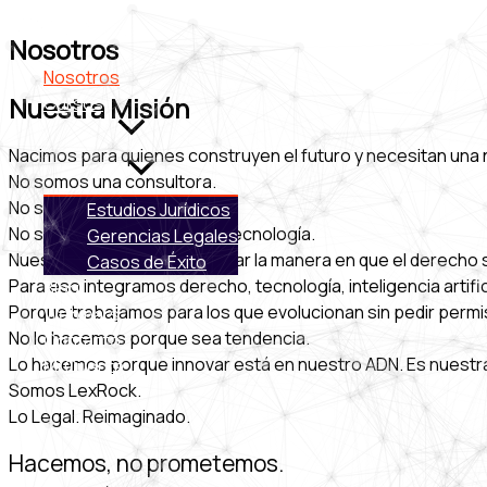
Ir
al
Nosotros
contenido
Nosotros
Nuestra Misión
Cursos
Servicios
Nacimos para quienes construyen el futuro y necesitan una 
No somos una consultora.
No somos una academia.
Estudios Jurídicos
No somos una empresa de tecnología.
Gerencias Legales
Nuestra misión es transformar la manera en que el derecho 
Casos de Éxito
Para eso integramos derecho, tecnología, inteligencia artif
Blog
Porque trabajamos para los que evolucionan sin pedir permiso
Webinars
No lo hacemos porque sea tendencia.
Contacto
Lo hacemos porque innovar está en nuestro ADN. Es nuestra
Mi Cuenta
Somos LexRock.
Lo Legal. Reimaginado.
Hacemos, no prometemos.